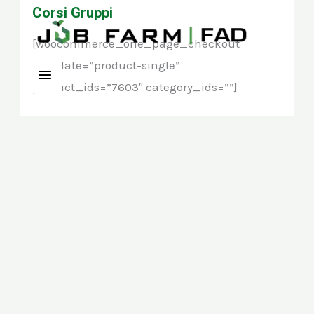
Vai
Corsi Gruppi
Menu
al
[woocommerce_one_page_checkout
principale
contenuto
template=”product-single”
product_ids=”7603″ category_ids=””]